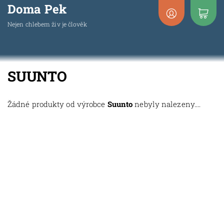
Doma Pek
Nejen chlebem živ je člověk
SUUNTO
Žádné produkty od výrobce
Suunto
nebyly nalezeny....