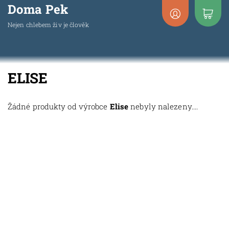
Doma Pek
Nejen chlebem živ je člověk
ELISE
Žádné produkty od výrobce
Elise
nebyly nalezeny....